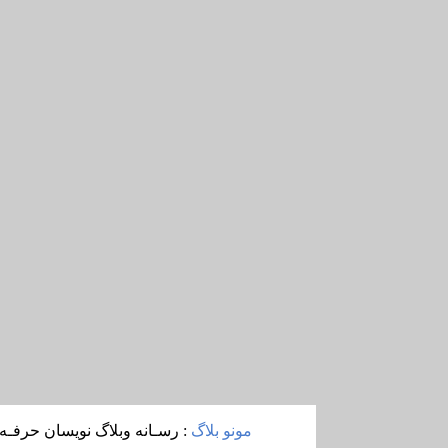
مونو بلاگ
: رسـانه وبلاگ نويسان حرفـه