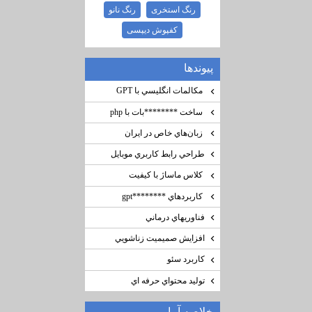
رنگ استخری
رنگ نانو
کفپوش دیپسی
پيوندها
مكالمات انگليسي با GPT
ساخت ********‌بات با php
زبان‌هاي خاص در ايران
طراحي رابط كاربري موبايل
كلاس ماساژ با كيفيت
كاربردهاي ********gpt
فناوريهاي درماني
افزايش صميميت زناشويي
كاربرد سئو
توليد محتواي حرفه اي
خلاصه آمار