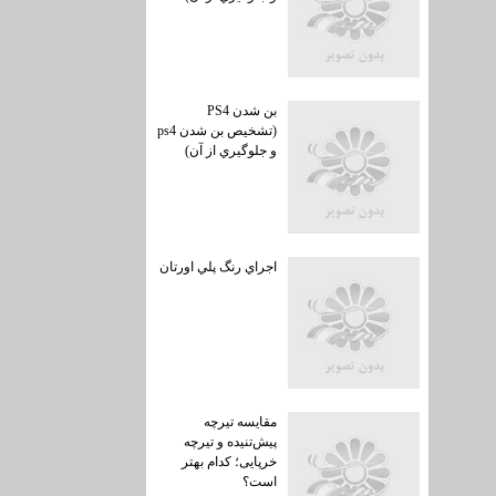
بن شدن PS4
(تشخيص بن شدن ps4
و جلوگيري از آن)
اجراي رنگ پلي اورتان
مقایسه تیرچه
پیش‌تنیده و تیرچه
خرپایی؛ کدام بهتر
است؟