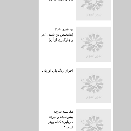
بن شدن PS4
(تشخيص بن شدن ps4
و جلوگيري از آن)
اجراي رنگ پلي اورتان
مقایسه تیرچه
پیش‌تنیده و تیرچه
خرپایی؛ کدام بهتر
است؟