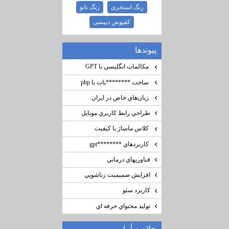
رنگ استخری
رنگ نانو
کفپوش دیپسی
پيوندها
مكالمات انگليسي با GPT
ساخت ********‌بات با php
زبان‌هاي خاص در ايران
طراحي رابط كاربري موبايل
كلاس ماساژ با كيفيت
كاربردهاي ********gpt
فناوريهاي درماني
افزايش صميميت زناشويي
كاربرد سئو
توليد محتواي حرفه اي
خلاصه آمار