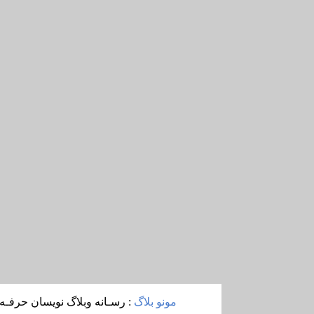
مونو بلاگ
: رسـانه وبلاگ نويسان حرفـه